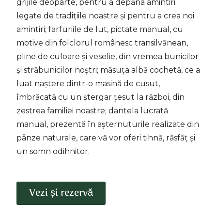
grijile deoparte, pentru a depăna amintiri
legate de tradițiile noastre și pentru a crea noi
amintiri; farfuriile de lut, pictate manual, cu
motive din folclorul românesc transilvănean,
pline de culoare și veselie, din vremea bunicilor
și străbunicilor noștri; măsuța albă cochetă, ce a
luat naștere dintr-o masină de cusut,
îmbrăcată cu un ștergar țesut la război, din
zestrea familiei noastre; dantela lucrată
manual, prezentă în așternuturile realizate din
pânze naturale, care vă vor oferi tihnă, răsfăț și
un somn odihnitor.
Vezi și rezervă