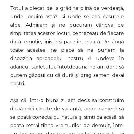
Totul a plecat de la grădina plină de verdeață,
unde locuim astăzi și unde se află căsuțele
albe. Admiram și ne bucuram cândva de
simplitatea acestor locuri, ce trezeau de fiecare
dată emoție, liniște și pace interioară. Pe lângă
toate acestea, ne place să ne punem la
dispoziția aproapelui nostru și undeva în
adâncul sufletului, întotdeauna ne-am dorit să
putem găzdui cu căldură și drag semeni de-ai
noștri.
Așa că, într-o bună zi, am decis să construim
două mici căsuțe de vacanță, unde oamenii să
se poată conecta cu natura și simți ca acasă, să
poată retrăi tihna vremurilor de demult, într-
un loc intim, departe de agitația orașului și